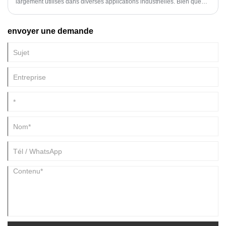
largement utilisés dans diverses applications industrielles. Bien que
les deux types soient dérivés de la même matière première, ils diffèrent
en termes de propriétés, de structures et de comportement, ce qui les
envoyer une demande
rend adaptés à des applications distinctes. Dans cet article de blog,
nous explorerons les différences entre l’alumine alpha et gamma et
l’impact de ces différences sur leur fonctionnalité.