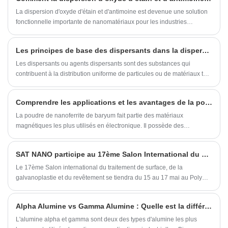
La dispersion d'oxyde d'étain et d'antimoine est devenue une solution
fonctionnelle importante de nanomatériaux pour les industries
nécessitant de la transparence, de la conductivité, un blindage
infrarouge et des performances de surface avancées. Cet article
Les principes de base des dispersants dans la dispersion des nanoparticules
explore les propriétés des matériaux, la technologie de production, les
domaines d'application, les avantages et les considérations d'achat de
​Les dispersants ou agents dispersants sont des substances qui
la dispersion d'oxyde d'antimoine et d'étain. En tant que fournisseur
contribuent à la distribution uniforme de particules ou de matériaux tels
professionnel de nanomatériaux, SAT NANO fournit des solutions de
que des nanoparticules dans un milieu. La dispersion des
dispersion d'oxyde d'antimoine et d'étain de haute qualité conçues
nanoparticules peut être une tâche difficile en raison de leur grande
Comprendre les applications et les avantages de la poudre de nanoferrite de baryum 800 nm de SAT NANO
pour les revêtements, l'électronique, les matériaux économes en
surface, de leur tendance à s’agglomérer et de leur petite taille. Dans
énergie et les applications industrielles.
cet article, nous aborderons les principes de base de l’utilisation de
La poudre de nanoferrite de baryum fait partie des matériaux
dispersants pour disperser des nanoparticules.
magnétiques les plus utilisés en électronique. Il possède des
propriétés magnétiques et électriques uniques qui le rendent adapté à
diverses applications. SAT NANO est l'un des principaux fabricants de
SAT NANO participe au 17ème Salon International du Traitement de Surface, de la Galvanoplastie et du Revêtement
poudre de nanoferrite de baryum, et sa poudre de nanoferrite de
baryum de 800 nanomètres est très appréciée sur le marché.
Le 17ème Salon international du traitement de surface, de la
galvanoplastie et du revêtement se tiendra du 15 au 17 mai au Poly
World Trade Center Expo à Guangzhou en 2024. L'exposition a
toujours été en phase avec les besoins de développement de
Alpha Alumine vs Gamma Alumine : Quelle est la différence ?
l'industrie, menant l'innovation des surfaces technologie de traitement
et mises à niveau industrielles.
L'alumine alpha et gamma sont deux des types d'alumine les plus