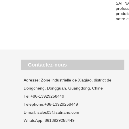
SAT NA
profes
produit
notre e
Contactez-nous
Adresse: Zone industrielle de Xiaqiao, district de
Dongcheng, Dongguan, Guangdong, Chine
Tél:
+86-13929258449
Téléphone:
+86-13929258449
E-mail:
sales03@satnano.com
WhatsApp:
8613929258449