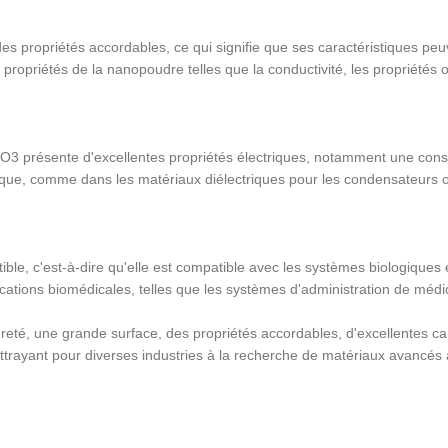
s propriétés accordables, ce qui signifie que ses caractéristiques peuv
ropriétés de la nanopoudre telles que la conductivité, les propriétés o
O3 présente d'excellentes propriétés électriques, notamment une consta
nique, comme dans les matériaux diélectriques pour les condensateurs 
e, c'est-à-dire qu'elle est compatible avec les systèmes biologiques et 
lications biomédicales, telles que les systèmes d'administration de méd
é, une grande surface, des propriétés accordables, d'excellentes cara
 attrayant pour diverses industries à la recherche de matériaux avancé