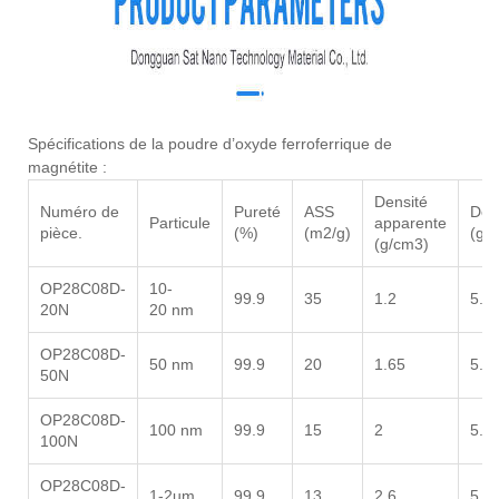
Spécifications de la poudre d’oxyde ferroferrique de
magnétite :
Densité
Numéro de
Pureté
ASS
Den
Particule
apparente
pièce.
(%)
(m2/g)
(g/
(g/cm3)
OP28C08D-
10-
99.9
35
1.2
5.7
20N
20 nm
OP28C08D-
50 nm
99.9
20
1.65
5.7
50N
OP28C08D-
100 nm
99.9
15
2
5.7
100N
OP28C08D-
1-2um
99.9
13
2.6
5.7