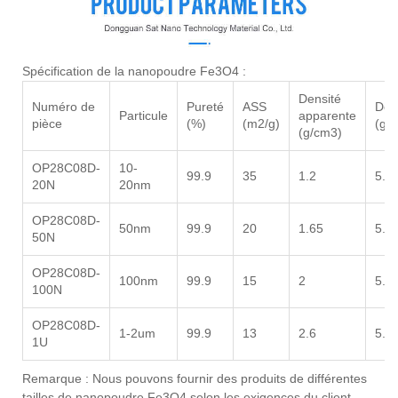
Spécification de la nanopoudre Fe3O4 :
Densité
Numéro de
Pureté
ASS
Den
Particule
apparente
pièce
(%)
(m2/g)
(g/
(g/cm3)
OP28C08D-
10-
99.9
35
1.2
5.7
20N
20nm
OP28C08D-
50nm
99.9
20
1.65
5.7
50N
OP28C08D-
100nm
99.9
15
2
5.7
100N
OP28C08D-
1-2um
99.9
13
2.6
5.7
1U
Remarque : Nous pouvons fournir des produits de différentes
tailles de nanopoudre Fe3O4 selon les exigences du client.