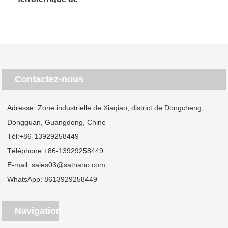
magnétite
Contactez-nous
Adresse: Zone industrielle de Xiaqiao, district de Dongcheng,
Dongguan, Guangdong, Chine
Tél:
+86-13929258449
Téléphone:
+86-13929258449
E-mail:
sales03@satnano.com
WhatsApp:
8613929258449
Navigation