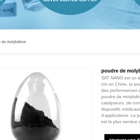
e de molybdène
poudre de moly
SAT NANO est un ex
nm en Chine. la po
des performances ca
poudre de molybdèn
catalyseurs, de com
dispositifs médicau
d'applications. La
est la plus vendue
envoyer une 