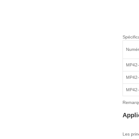
Spécific
Numéro
MP42-
MP42-
MP42
Remarque
Appli
Les prin