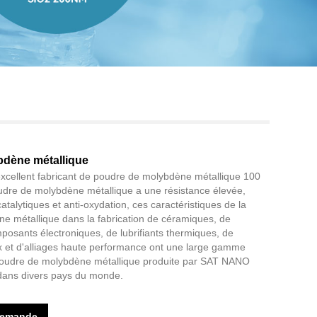
Live
bdène métallique
cellent fabricant de poudre de molybdène métallique 100
udre de molybdène métallique a une résistance élevée,
talytiques et anti-oxydation, ces caractéristiques de la
e métallique dans la fabrication de céramiques, de
posants électroniques, de lubrifiants thermiques, de
x et d'alliages haute performance ont une large gamme
 poudre de molybdène métallique produite par SAT NANO
 dans divers pays du monde.
demande