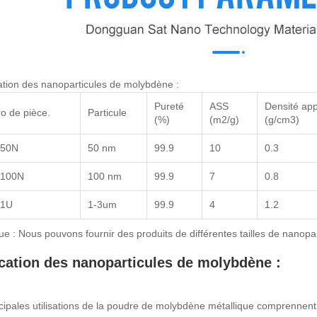
ation des nanoparticules de molybdène :
Pureté
ASS
Densité ap
 de pièce.
Particule
(%)
(m2/g)
(g/cm3)
50N
50 nm
99.9
10
0.3
100N
100 nm
99.9
7
0.8
-1U
1-3um
99.9
4
1.2
 : Nous pouvons fournir des produits de différentes tailles de nanopar
cation des nanoparticules de molybdène :
cipales utilisations de la poudre de molybdène métallique comprennent