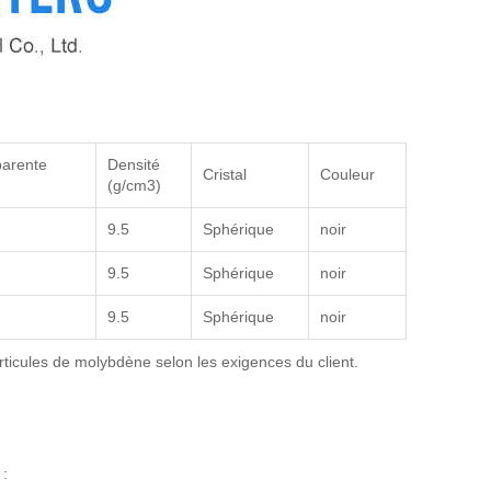
parente
Densité
Cristal
Couleur
(g/cm3)
9.5
Sphérique
noir
9.5
Sphérique
noir
9.5
Sphérique
noir
ticules de molybdène selon les exigences du client.
 :