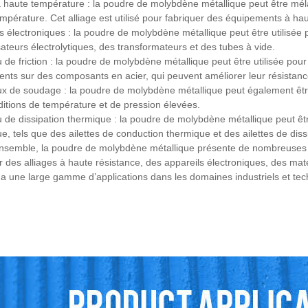
à haute température : la poudre de molybdène métallique peut être mél
mpérature. Cet alliage est utilisé pour fabriquer des équipements à h
s électroniques : la poudre de molybdène métallique peut être utilisée 
teurs électrolytiques, des transformateurs et des tubes à vide.
 de friction : la poudre de molybdène métallique peut être utilisée pour
nts sur des composants en acier, qui peuvent améliorer leur résistance 
x de soudage : la poudre de molybdène métallique peut également êtr
itions de température et de pression élevées.
 de dissipation thermique : la poudre de molybdène métallique peut êtr
e, tels que des ailettes de conduction thermique et des ailettes de diss
nsemble, la poudre de molybdène métallique présente de nombreuses ca
r des alliages à haute résistance, des appareils électroniques, des maté
e a une large gamme d’applications dans les domaines industriels et te