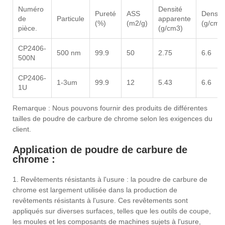
Numéro
Densité
Pureté
ASS
Densit
de
Particule
apparente
(%)
(m2/g)
(g/cm3
pièce.
(g/cm3)
CP2406-
500 nm
99.9
50
2.75
6.6
500N
CP2406-
1-3um
99.9
12
5.43
6.6
1U
Remarque : Nous pouvons fournir des produits de différentes
tailles de poudre de carbure de chrome selon les exigences du
client.
Application de poudre de carbure de
chrome :
1. Revêtements résistants à l'usure : la poudre de carbure de
chrome est largement utilisée dans la production de
revêtements résistants à l'usure. Ces revêtements sont
appliqués sur diverses surfaces, telles que les outils de coupe,
les moules et les composants de machines sujets à l'usure,