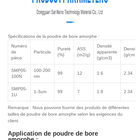
Spécifications de la poudre de bore amorphe :
Numéro
Densité
Pureté
ASS
Densité
de
Particule
apparente
(%)
(m2/g)
(g/cm3)
pièce.
(g/cm3)
SMP05-
100-200
99
12
1.6
2.34
100N
nm
SMP05-
1-3um
99
7
1.8
2.34
1U
Remarque : Nous pouvons fournir des produits de différentes
tailles de poudre de bore amorphe selon les exigences du
client.
Application de poudre de bore
amorphe :