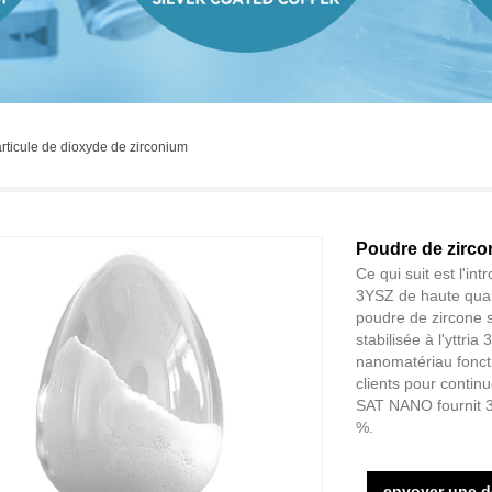
ticule de dioxyde de zirconium
Poudre de zircon
Ce qui suit est l'int
3YSZ de haute quali
poudre de zircone s
stabilisée à l'yttri
nanomatériau fonct
clients pour contin
SAT NANO fournit 3
%.
envoyer une 