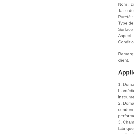
Nom : zi
Taille d
Pureté 
Type de 
Surface 
Aspect :
Conditio
Remarque
client.
Appli
1. Domai
biomédic
instrum
2. Domai
condensa
performa
3. Champ
fabrique