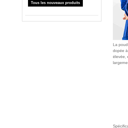
Tous les nouveaux produits
La poudr
dopée à 
élevée, 
largemen
Spécific